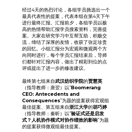
经过4天的热烈讨论，各组学员挑选出一个
最具代表性的提案，代表本组在第4天下午
进行最终汇报。汇报前夕，各组学员以极
高的热情帮助汇报学员搜索资料，完善提
案。大家在研究学习中互帮互助，积极交
流，缔结了深厚的友情，收获了弥足珍贵
的回忆。小组汇报分为宏观和微观两个方
向同时进行，每个学员汇报结束后，导师
们都针对汇报内容，做出了精彩到位的点
评或提出了进一步的修改建议。
最终第七组来自
武汉纺织学院
的
贾慧英
（指导教师：唐翌）以“
Boomerang
CEO: Antecedents and
Consequences
”为题的提案获得宏观组
最佳提案、第五组来自
浙江大学
的
胡巧婷
（指导教师：秦昕）以“
验证式还是启发
式？人机协作模式对协作绩效的影响
”为题
的提案获得微观组最佳提案。